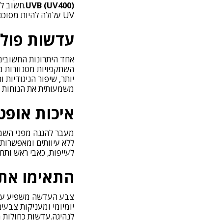
UVB (UV400)
.חשוב ל
UV עלולה להיות מסוכנת יותר, משום שהיא גורמת לאישון להתרחב ובכך מאפשרת ליותר קרינה מזיקה לחדור לעין.
עדשות פולר
אחד היתרונות החשובים
השתקפויות מסנוורות ממש
יותר, שיפור הניגודיות
משמעותית את הנוחות וא
איכות אופט
מעבר להגנה מפני השמש
ללא עיוותים ומאפשרות 
לעייפות, כאבי ראש ותח
התאימו את
צבע העדשה משפיע על ח
יומיומי ומעניקות צבעי
לנהיגה.עדשות כחולות 