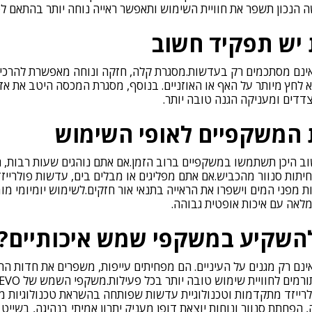
 הנכון תשפר את חוויית השימוש ותאפשר ראייה נוחה יותר בהתאם ל
יש תפקיד חשוב
אינם מסתכמים רק בעדשות.מסגרת קלה, חזקה ונוחה מאפשרת להרכי
לחץ מיותר על האף או האוזניים. בנוסף, מסגרת המכסה היטב את אזו
דדים ומעניקה הגנה טובה יותר.
המשקפיים לאופי השימוש
וב היכן תשתמשו במשקפיים ברוב הזמן.אם אתם נוהגים שעות רבות,
יתות סנוור מהכביש.אם אתם מפליגים או מבלים בים, עדשות פולרייזד א
מפני המים וישפרו את הראייה בתנאי אור חזקים.לשימוש יומיומי מו
השקיע במשקפי שמש איכותיים?
נם רק מגנים על העיניים. הם מפחיתים עייפות, משפרים את חדות הרא
עדשות פולרייזד מתקדמות וטכנולוגיית עדשות שפותחה בהשראת טכנולוגיות
, הפחתת סנוור ונוחות יוצאת דופן מעניק יתרון אמיתי בנהיגה, בשייט ו