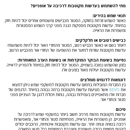
מתי להשתמש בעדשות מקוטבות לרכיבה על אופניים?
תנאי שמש בהירים:
כאשר השמש זורחת בחוזקה, הסנוור מכבישים ומשטחים אחרים יכול להיות חזק
במיוחד. עדשות מקוטבות מספקות הגנה מפני קרני השמש המסנוורות
ומשפרות את הראייה.
כבישים רטובים או חלקלקים:
לאחר גשם או כאשר הכביש רטוב, הסנוור מהחזרי האור יכול להיות משמעותי.
עדשות מקוטבות עוזרות למזער את ההשפעה של החזרי אור מהכביש הרטוב.
נסיעות בשעות הבוקר המוקדמות או בשעות הערב המאוחרות:
בזמן שהשמש נמוכה בשמיים, הסנוור יכול להיות חזק במיוחד ולהפריע לראייה.
עדשות מקוטבות יעילות מאוד בזמנים אלו.
דוגמאות לדגמים מומלצים
בין החברות המובילות בתחום עדשות מקוטבות למשקפי שמש ניתן למצוא
את
REVO
אשר מציעות עדשות מקוטבות ברמה גבוהה במיוחד. הדגמים של
חברות אלו מתאפיינים בעמידות גבוהה, נוחות ויכולת להגן על העיניים מפני
סנוור והחזרי אור.
סיכום
עדשות מקוטבות מהוות מרכיב חשוב ביותר במשקפי שמש לרכיבה על
אופניים. הן משפרות את הראייה, מפחיתות סנוור והחזרי אור, ומאפשרות
רכיבה בטוחה ונוחה יותר. עם עדשות מקוטבות איכותיות, הרוכבים יכולים
ליהנות מחוויית רכיבה משופרת ומוגברת בטיחותית בכל תנאי התאורה.