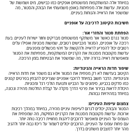
במיוחד אלה המשתקפות ממשטחים אופקיים כמו כבישים, מים ושמשות של
מכוניות. עדשות אלה מפחיתות באופן משמעותי את הבוהק והסנוור, מה
שמשפר את הראייה והנוחות בעיניים.
חשיבות הקיטוב לרכיבה על אופניים
הפחתת סנוור והחזרי אור:
סנוור נגרם כאשר אור משתקף ממשטחים מבריקים וחוזר ישירות לעיניים. בעת
רכיבה על אופניים, הסנוור מכבישים רטובים, שמשות מכוניות ואפילו עלים
רטובים יכול להפריע לראייה ולהקשות על זיהוי מכשולים ומפגעים.
עדשות מקוטבות מסננות את הקרניים המשתקפות, מפחיתות את הסנוור
ומאפשרות ראייה ברורה יותר, מה שמשפר את הבטיחות בזמן הרכיבה.
שיפור חדות הראייה והניגודיות:
הקיטוב בעדשות לא רק מפחית את הסנוור אלא גם משפר את חדות הראייה
והניגודיות. הדבר חשוב במיוחד לרוכבי אופניים שצריכים להבחין בפרטים קטנים
כמו סדקים בכביש, סימונים על הכביש ותנועת הולכי רגל ומכוניות.
היכולת לראות בבירור את פרטי הדרך מקלה על קבלת החלטות מהירה ונכונה,
במיוחד במהירויות גבוהות.
צמצום עייפות העיניים:
הסנוור והבוהק יכולים לגרום לעייפות עיניים מהירה, במיוחד במהלך רכיבות
ארוכות. עדשות מקוטבות מסננות את הקרניים המזיקות, מה שמפחית את
העומס על העיניים ומאפשר לרוכבים ליהנות מחוויית רכיבה נוחה יותר.
עם פחות עומס על העיניים, הרוכבים יכולים לשמור על ריכוז גבוה יותר ולהגיב
מהר יותר למצבים משתנים בדרך.