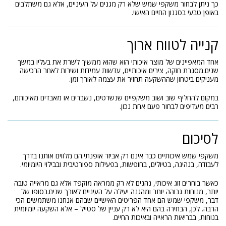
כך ניתן לבחור משקפי שמש שלא רק מגנים על העיניים, אלא גם משתלבים
באופן טבעי בסגנון החיים האישי.
קנייה לטווח ארוך
אחד המאפיינים של מוצר איכותי הוא שהוא ממשיך לשרת את בעליו במשך
שנים.מסגרת חזקה, צירים איכותיים, עדשות עמידות ושירות לאחר הרכישה
מעניקים ביטחון שההשקעה תחזיר את עצמה לאורך זמן.
במקום להחליף שוב ושוב משקפיים שנשרטים, נשברים או מאבדים מאיכותם,
רבים מעדיפים לבחור פעם אחת נכון.
לסיכום
משקפי שמש איכותיים כבר אינם רק אביזר אופנתי.הם מלווים אותנו בדרך
לעבודה, בנהיגה, בטיולים, בחופשות, בפעילות ספורטיבית ובבילוי היומיומי.
כאשר בוחרים זוג איכותי, נהנים לא רק ממראה מוקפד אלא גם מראייה טובה
יותר, מנוחות גבוהה יותר ומהגנה יעילה על העיניים לאורך שנים.בסופו של
דבר, משקפי שמש הם אחד הפריטים האישיים שבהם אנחנו משתמשים הכי
הרבה. לכן, הבחירה בהם היא לא רק עניין של סטייל – אלא השקעה יומיומית
בנוחות, בבריאות הראייה ובאיכות החיים.