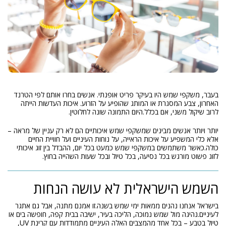
בעבר, משקפי שמש היו בעיקר פריט אופנתי. אנשים בחרו אותם לפי הטרנד
האחרון, צבע המסגרת או המותג שהופיע על הזרוע. איכות העדשות הייתה
לרוב שיקול משני, אם בכלל.היום התמונה שונה לחלוטין.
יותר ויותר אנשים מבינים שמשקפי שמש איכותיים הם לא רק עניין של מראה –
אלא כלי המשפיע על איכות הראייה, על נוחות העיניים ועל חוויית החיים
כולה.כאשר משתמשים במשקפי שמש כמעט בכל יום, ההבדל בין זוג איכותי
לזוג פשוט מורגש בכל נסיעה, בכל טיול ובכל שעות השהייה בחוץ.
השמש הישראלית לא עושה הנחות
בישראל אנחנו נהנים ממאות ימי שמש בשנה.זו אמנם מתנה, אבל גם אתגר
לעיניים.נהיגה מול שמש נמוכה, הליכה בעיר, ישיבה בבית קפה, חופשה בים או
טיול בטבע – בכל אחד מהמצבים האלה העיניים מתמודדות עם קרינת UV,