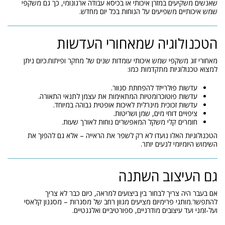
שאנשים משקיעים במזרן איכותי או בכיסא עבודה ארגונומי, כך גם משקפי
שמש איכותיים משפיעים על הנוחות בכל יום מחדש.
הטכנולוגיה שמאחורי העדשות
מאחורי זוג משקפי שמש איכותי עומדות שנים של מחקר ופיתוח.כיום ניתן
למצוא טכנולוגיות מתקדמות כמו:
עדשות פולרייזד להפחתת סנוור.
עדשות פוטוכרומטיות המתאימות את עצמן לתנאי התאורה.
עדשות זכוכית מינרלית לאיכות אופטית גבוהה במיוחד.
ציפויים דוחי מים, שמן ושריטות.
חומרים קלי משקל המאפשרים נוחות לאורך שעות.
הטכנולוגיות האלו נועדו לא רק לשפר את הראייה – אלא גם להפוך את
השימוש היומיומי לנעים יותר.
גם העיצוב השתנה
אם בעבר היה צריך לבחור בין ביצועים למראה, כיום כבר לא צריך
להתפשר.מותגי פרימיום מציעים מגוון רחב של מסגרות – מסגנון קלאסי
ועל-זמני ועד עיצובים מודרניים, ספורטיביים ואלגנטיים.