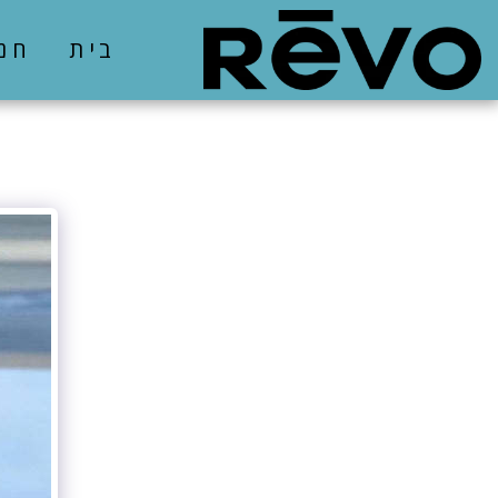
בית
חנ