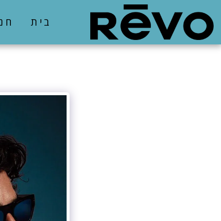
בית
חנ