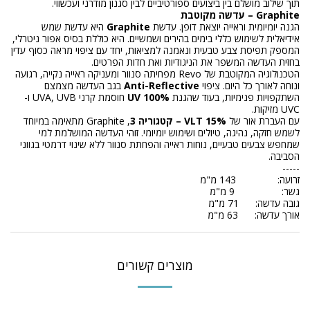
תוך שילוב מושלם בין ביצועים ספורטיביים לבין סגנון מודרני ועכשווי.
Graphite – עדשה מקוטבת
הגנה יומיומית וראייה יוצאת דופן. עדשת
Graphite
היא עדשת שמש
אידיאלית לשימוש כללי בימים בהירים ושמשיים. היא כוללת בסיס אפור ניטרלי,
המספק תפיסת צבע טבעית ונאמנה למציאות, יחד עם ציפוי מראה כסוף עדין
בחזית העדשה המשפר את הניגודיות ואת חדות הפרטים.
הטכנולוגיה המקוטבת של Revo מפחיתה סנוור ומעניקה ראייה נקייה, רגועה
ונוחה לאורך כל היום. ציפוי
Anti-Reflective
בגב העדשה מצמצם
השתקפויות פנימיות, בעוד שהגנת
100% UV
חוסמת קרני UVA, UVB ו-
UVC מזיקות.
עם העברת אור של
15% VLT – קטגוריה 3
, Graphite מתאימה במיוחד
לשמש חזקה, נהיגה, טיולים ושימוש יומיומי. זוהי העדשה המושלמת למי
שמחפש צבעים טבעיים, נוחות ראייה והפחתת סנוור ללא שינוי דרמטי בגווני
הסביבה.
-----
זרועה: 143 מ"מ
גשר: 9 מ"מ
גובה עדשה: 71 מ"מ
אורך עדשה: 63 מ"מ
מוצרים קשורים