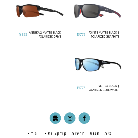
ANNIKA 2 MATTE BLACK
POINTE MATTE BLACK |
₪
895
₪
775
| POLARIZED DRIVE
POLARIZED GRAPHITE
LENS
VERTEX BLACK |
₪
775
POLARIZED BLUE WATER
בית
חנות
חדשות
קולקציות
עוד