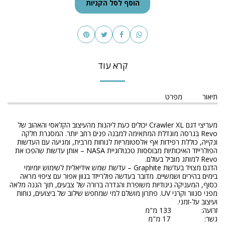
הוסף לסל הקניות
קרא עוד
תיאור
מפרט
מעריצי דגם Crawler XL יכולים כעת ליהנות מהעיצוב הקלאסי והאהוב של
Revo בגרסה מוגדלת המתאימה למבנה פנים רחב יותר. המסגרת חלקה
ונקייה, כוללת רפידות אף אלסטומריות לנוחות מרבית, ומגיעה עם העדשות
הפולרייזד האיכותיות מבוססות טכנולוגיית NASA – אותן עדשות שהפכו את
Revo למותג מוביל בעולם.
הדגם מצויד בעדשת Graphite – עדשת שמש אידיאלית לשימוש יומיומי
בימים בהירים ושמשיים. מדובר בעדשה פולרייזד בגוון אפור עם ציפוי מראה
כסוף, המעניקה ניגודיות משופרת והגדרה ברורה של צבעים, תוך הגנה מלאה
מפני סנוור וקרני UV. פתרון מושלם למי שמחפש שילוב של ביצועים, נוחות
ועיצוב על-זמני.
זרועה: 133 מ"מ
גשר: 17 מ"מ