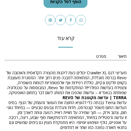
הוסף לסל הקניות
קרא עוד
תיאור
מפרט
מעריצי דגם Crawler XL יכולים כעת ליהנות מהצורה הקלאסית והאהובה של
Revo בגרסה מוגדלת, המתאימה למבנה פנים רחב יותר. המסגרת מעוצבת
בקווים חלקים ונקיים, כוללת רפידות אף אלסטומריות לנוחות משופרת,
ומצוידת בעדשות הפולרייזד המתקדמות של Revo, המבוססות על טכנולוגיה
שפותחה בנאס"א – עדשות שהפכו את המותג לשם דבר בתחום האופטיקה.
TERRA | עדשה מקוטבת של REVO
עדשת Terra נבנתה כדי להוציא החוצה את העושר והעומק של הנוף. בסיס
העדשה החום משפר קונטרסט, חדות והגדרת צבעים טבעיים — במיוחד גווני
חום, צהוב וירוק — תוך שמירה על חוויית ראייה רגועה ונוחה לאורך זמן.
זו עדשה ורסטילית במיוחד, המתאימה להרפתקאות סוף שבוע, ריצה, רכיבה
על אופניים, גולף ושימוש יומיומי. היא מתפקדת מצוין גם בימים שמשיים וגם
בתנאי תאורה נמוכה כמו שחר או דמדומים.