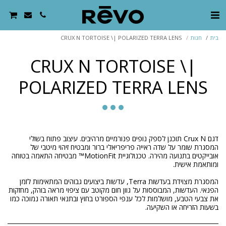
בית
חנות
CRUX N TORTOISE \| POLARIZED TERRA LENS
CRUX N TORTOISE \|
POLARIZED TERRA LENS
דגם Crux N תוכנן לספק נופים פנורמיים מרהיבים. עיצוב פתוח בשולי
המסגרת שומר על שדה ראייה פריפריאלי ברור ומבטיח זיהוי מיטבי של
אובייקטים בתנועה מהירה. טכנולוגיית MotionFit™ מבטיחה התאמה בטוחה
המסגרת מצוידת בעדשות Terra, עדשות ביצועים גבוהים המתאימות לזמן
הפנאי. העדשות, המבוססות על גוון חום מקוטב עם ציפוי מראה בוהק, מחזקות
את צבעי הטבע, מושלמות לכל ענפי הספורט בחוץ ובתנאי תאורה נמוכה כמו
בשעות הזריחה או השקיעה.