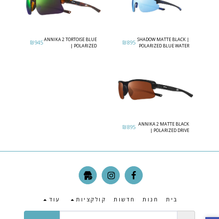
ANNIKA 2 TORTOISE BLUE
SHADOW MATTE BLACK |
₪
945
₪
895
| POLARIZED
POLARIZED BLUE WATER
PHOTOCROMIC
EVERGREEN
ANNIKA 2 MATTE BLACK
₪
895
| POLARIZED DRIVE
בית
חנות
חדשות
קולקציות
עוד