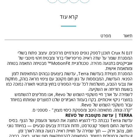
קרא עוד
תיאור
מפרט
דגם Crux N תוכנן לספק נופים פנורמיים מרהיבים. עיצוב פתוח בשולי
המסגרת שומר על שדה ראייה פריפריאלי ברור ומבטיח זיהוי מיטבי של
אובייקטים בתנועה מהירה. טכנולוגיית MotionFit™ מבטיחה התאמה בטוחה
ומותאמת אישית.
המסגרת מצוידת בעדשות Terra, עדשות ביצועים גבוהים המתאימות לזמן
הפנאי. העדשות, המבוססות על גוון חום מקוטב עם ציפוי מראה בוהק, מחזקות
את צבעי הטבע, מושלמות לכל ענפי הספורט בחוץ ובתנאי תאורה נמוכה כמו
בשעות הזריחה או השקיעה.
לשמירה על אורך חיי משקפי השמש של Revo, אנו ממליצים להשתמש
במוצרי ניקוי איכותיים. בקרו בעמוד האביזרים שלנו למוצרים שפותחו במיוחד
עבור משקפי השמש של Revo.
"קלה ונוחה. מתאימה היטב ומספקת כיסוי מצוין." - סטפני ס.
TERRA | עדשה מקוטבת של REVO
עדשת Terra נבנתה כדי להוציא החוצה את העושר והעומק של הנוף. בסיס
העדשה החום משפר קונטרסט, חדות והגדרת צבעים טבעיים — במיוחד גווני
חום, צהוב וירוק — תוך שמירה על חוויית ראייה רגועה ונוחה לאורך זמן.
זו עדשה ורסטילית במיוחד, המתאימה להרפתקאות סוף שבוע, ריצה, רכיבה