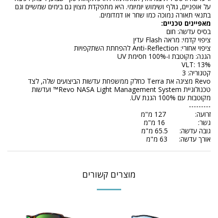
על אופניים, גולף ושימוש יומיומי. היא מתפקדת מצוין גם בימים שמשיים וגם
בתנאי תאורה נמוכה כמו שחר או דמדומים.
מאפיינים טכניים:
בסיס עדשה: חום
ציפוי קדמי: מראה Flash עדין
ציפוי אחורי: Anti-Reflection להפחתת השתקפויות
הגנה: מקוטבת ו-100% חסימת UV
VLT: 13%
קטגוריה: 3
Revo מציגה את Terra כחלק ממשפחת עדשות הביצועים שלה, לצד
טכנולוגיית Revo NASA Light Management System™ ועדשות
מקוטבות עם 100% הגנת UV.
---------
זרועה: 127 מ"מ
גשר: 16 מ"מ
גובה עדשה: 65.5 מ"מ
אורך עדשה: 63 מ"מ
מוצרים קשורים