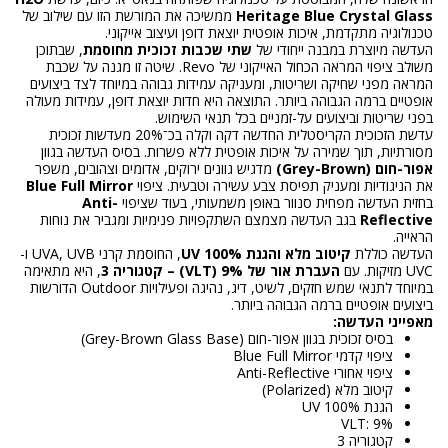
Heritage Blue Crystal Glass
ממשיכה את המורשת הזו עם שילוב של
טכנולוגיה מתקדמת, איכות אופטית יוצאת דופן ועיצוב אייקוני.
העדשה מיוצרת במבנה ייחודי של
שתי שכבות זכוכית מחוסמת
, שבתוכן
משולב ציפוי המראה הכחול האייקוני של Revo. שיטה זו מגנה על שכבת
המראה מפני שחיקה ושריטות, ומעניקה עמידות גבוהה במיוחד לצד ביצועים
אופטיים ברמה הגבוהה ביותר. התוצאה היא חדות יוצאת דופן, עמידות מעולה
בפני שריטות וביצועים על-זמניים בכל תנאי השימוש.
עדשת הזכוכית הקריסטלית החדשה דקה וקלה בכ־20% מעדשות זכוכית
מסורתיות, תוך שמירה על איכות אופטית ללא פשרות. בסיס העדשה בגוון
אפור-חום (Grey-Brown)
מדגיש גוונים ירוקים, אדומים וצהובים, משפר
את הניגודיות ומעניק תפיסת צבע עשירה וטבעית. ציפוי
Blue Full Mirror
בחזית העדשה מפחית סנוור באופן משמעותי, בעוד שציפוי
Anti-
Reflective
בגב העדשה מצמצם השתקפויות פנימיות ומגביר את נוחות
הראייה.
העדשה כוללת
קיטוב מלא והגנת 100% UV
, החוסמת קרני UVA, UVB ו-
UVC מזיקות. עם
העברת אור של 9% (VLT) – קטגוריה 3
, היא מתאימה
במיוחד לתנאי שמש חזקים, לשיט, דיג, נהיגה ופעילויות Outdoor הדורשות
ביצועים אופטיים ברמה הגבוהה ביותר.
מאפייני העדשה:
בסיס זכוכית בגוון אפור-חום (Grey-Brown Glass Base)
ציפוי קדמי Blue Full Mirror
ציפוי אחורי Anti-Reflective
קיטוב מלא (Polarized)
הגנת 100% UV
VLT: 9%
קטגוריה 3