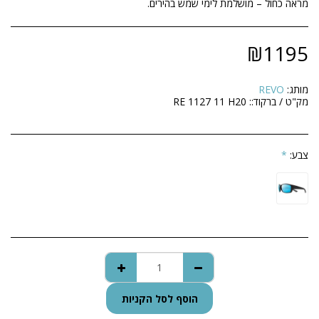
מראה כחול – מושלמת לימי שמש בהירים.
₪
1195
מותג:
REVO
מק"ט / ברקוד::
RE 1127 11 H20
צבע:
*
הוסף לסל הקניות