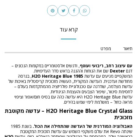
קרא עוד
תיאור
מפרט
עם עיצוב רחב, ריבועי ועוטף
, ודגשים אלסטומריים במקומות הנכונים –
דגם
Dexter
שם את הנוחות וההגנה בראש סדר העדיפויות.
המשקפיים מגיעים עם עדשת
1985 H2O Heritage Blue
, בגרסה
מחודשת ועדכנית. העדשה המקורית, העשויה מזכוכית קריסטלית באיכות של
עדשת מצלמה, שודרגה עם טכנולוגיית פולריזציה מהמתקדמות בעולם –
לחסימת סינוור, שיפור הצבעים והעצמת הניגודיות.
עדשת H2O Heritage Blue היא עדשה כהה עם בסיס חום/אפור וציפוי
מראה כחול – מושלמת לימי שמש בהירים.
H2O Heritage Blue Crystal Glass – עדשה מקוטבת
מזכוכית
האבולוציה המודרנית של העדשה שהתחילה את הכול.
בשנת 1985
שינתה Revo את עולם משקפי השמש עם עדשת הזכוכית המקוטבת
הראשונה שלה, המבוססת על טכנולוגיה שפותחה בנאס"א. כיום, עדשת
H2O