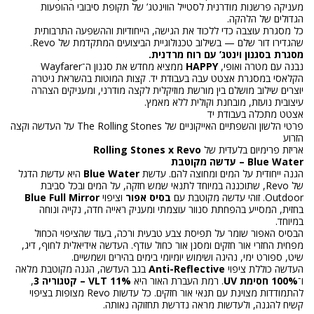
מעניקה פרשנות מודרנית לסטייל הווינטג’ של תקופת סיבובי ההופעות
הגדולים של הלהקה.
כל מסגרת עוצבה כדי ללכוד את הגישה, הייחודיות וההשפעה התרבותית
שהגדירו דור שלם — בשילוב טכנולוגיית הביצועים המתקדמת של Revo.
מסגרת בסגנון וינטג’ עם רוח מרדנית.
נבנה עם מטרה ואופי,
HAPPY
ממציא מחדש את סגנון ה־Wayfarer
הקלאסי במסגרת אצטט עבה בעבודת יד. קצות המוטות בהשראת גיטרה
יוצרים שילוב מושלם בין מורשת מוזיקלית לקצה מודרני, ומעניקים הצהרה
עיצובית נועזת, מובחנת וקולית ללא מאמץ.
אצטט מתכלה בעבודת יד
פרטי הלשון והשפתיים האייקוניים של The Rolling Stones על העדשה וקצה
הזרוע
אריזת פרימיום בלעדית של
Rolling Stones x Revo
Blue Water – עדשה מקוטבת
הגנה ייחודית על המים ומחוצה להם. עדשת
Blue Water
היא עדשת הדגל
של Revo, שתוכננה במיוחד לתנאי שמש חזקה, על המים ובכל סביבת
Outdoor. זוהי עדשה מקוטבת עם
בסיס אפור
וציפוי
Blue Full Mirror
בחזית, המסייע בהפחתת סנוור עוצמתי ומעניק ראייה חדה, נקייה ונוחה
במיוחד.
הבסיס האפור שומר על תפיסת צבע טבעית ורכה, בעוד שהציפוי הכחול
מפחית החזרי אור חזקים ומסנן אור כחול עודף. העדשה אידיאלית לחוף, דיג,
שיט, ספורט ימי, נהיגה ושימוש יומיומי בימים בהירים ושמשיים.
העדשה כוללת ציפוי
Anti-Reflective
בגב העדשה, הגנה מקוטבת מלאה
ו־
100% חסימת UV
. רמת העברת האור היא
11% VLT – קטגוריה 3
,
להתמודדות מצוינת עם תנאי אור חזקים. כל עדשות Revo מצופות בציפוי
קשיח להגנה, ולעדשות מראה נדרשת תחזוקה נאותה.