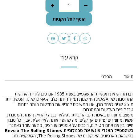
הוסף לסל הקניות
קרא עוד
תיאור
מפרט
רבו מחדש את תעשיית המשקפיים בשנת 1985 עם טכנולוגיית העדשות
המקוטבות של NASA. החדשנות תמיד הייתה בלב ה-DNA שלנו, ועכשיו, יותר
מ-35 שנים לאחר מכן, אנו ממשיכים להביא את החדשות ביותר בתחום
טכנולוגיית העדשות והמסגרות.
מעוצב מחומרים באיכות הגבוהה ביותר, פולאר נבנה להחזיק מעמד. המסגרת
עשויה מחומרים עמידים אך קלים, מה שהופך אותה לאידיאלית עבור כל סגנון
חיים. בין אם אתם מטיילים, רוכבים על אופניים או רצים, פולאר עומד באתגר.
כשהסטייל האגדי פוגש את טכנולוגיית Revo x The Rolling Stones
בהשראת הארכיונים האייקוניים של The Rolling Stones, הקולקציה הזו