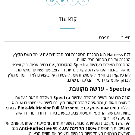
קרא עוד
תיאור
מפרט
דגם Harness הוא מסגרת מסוגננת ורב-תכליתית עם עיצוב מעט מקיף,
המגנה עליכם מסנוור מכל הזוויות.
המסגרת מצוידת בעדשת Spectra המקוטבת, עם בסיס אפור-ירוק וציפוי
מראה רב-גוני. העדשה מספקת ניגודיות חדה וצבעים עשירים, מושלמת
להרפתקאות בחוץ או לשימוש יומיומי. לשמירה על ביצועים לאורך זמן, מומלץ
לבדוק את מוצרי הניקוי הבלעדיים שלנו.
Spectra – עדשה מקוטבת
הגנה מרגיעה וראייה מרהיבה. עדשת
Spectra
משלבת מראה נועז עם
ביצועים מאוזנים, ומתאימה להרפתקאות חוץ וגם לשימוש יומיומי רגוע. היא
כוללת
בסיס אפור-ירוק
עם ציפוי
Pink-Multicolor Full Mirror
צבעוני
בחזית העדשה, המספק תפיסת צבע טבעית, ניגודיות חדה ונוחות ראייה
מרגיעה לאורך זמן.
העדשה המקוטבת מפחיתה סנוור, משפרת חדות ומסייעת להפחתת עומס על
העיניים, תוך חסימת
100% מקרינת UV
. ציפוי
Anti-Reflective
בגב
העדשה מצמצם השתקפויות פנימיות ומשפר את חוויית הראייה.