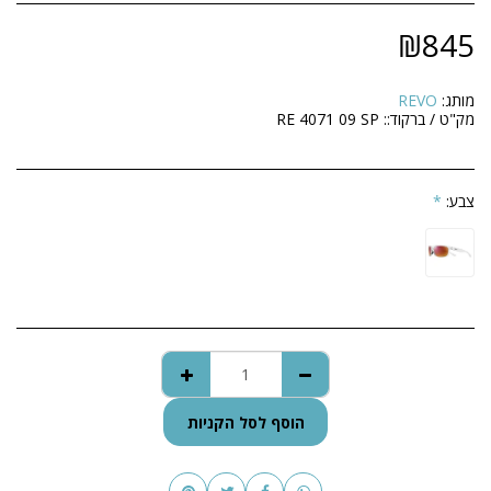
₪
845
מותג:
REVO
מק"ט / ברקוד::
RE 4071 09 SP
צבע:
*
הוסף לסל הקניות