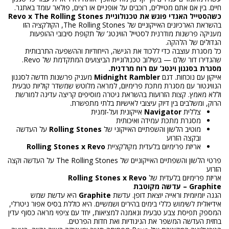
חיים. בין אם אתם מטיילים, רוכבים על אופניים או רצים, פולאר עומד באתגר.
כשהסטייל האגדי פוגש את טכנולוגיית Revo x The Rolling Stones
בהשראת הארכיונים האייקוניים של The Rolling Stones, הקולקציה הזו
מעניקה פרשנות מודרנית לסטייל הווינטג’ של תקופת סיבובי ההופעות
הגדולים של הלהקה.
כל מסגרת עוצבה כדי ללכוד את הגישה, הייחודיות וההשפעה התרבותית
שהגדירו דור שלם — בשילוב טכנולוגיית הביצועים המתקדמת של Revo.
מסגרת בסגנון וינטג’ עם רוח מרדנית.
אייקון עם נוכחות. דגם
Midnight Rambler
מעניק פרשנות חדשה לסגנון
הנוויגטור עם מסגרת מתכת פרימיום, למראה מלוטש שמשדר קוליות טבעית
וללא מאמץ. קצות הזרועות בהשראת גיטרה מוסיפים קריצה עדינה למורשת
הרוק, ומשלבים בין דיוק עיצובי לאישיות בלתי מתפשרת.
צללית
Navigator
אייקונית ועל-זמנית
מסגרת מתכת עמידה ואיכותית
מוטיב הלשון והשפתיים האייקוני של
Rolling Stones
על העדשה
ובקצה הזרוע
אריזת פרימיום בלעדית מקולקציית
Rolling Stones x Revo
פרטי הלשון והשפתיים האייקוניים של The Rolling Stones על העדשה וקצה
הזרוע
אריזת פרימיום בלעדית של
Rolling Stones x Revo
Graphite – עדשה מקוטבת
הגנה יומיומית וראייה יוצאת דופן. עדשת
Graphite
היא עדשת שמש
אידיאלית לשימוש כללי בימים בהירים ושמשיים. היא כוללת בסיס אפור ניטרלי,
המספק תפיסת צבע טבעית ונאמנה למציאות, יחד עם ציפוי מראה כסוף עדין
בחזית העדשה המשפר את הניגודיות ואת חדות הפרטים.