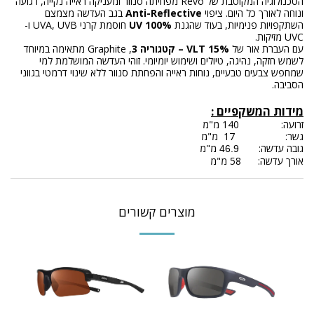
הטכנולוגיה המקוטבת של Revo מפחיתה סנוור ומעניקה ראייה נקייה, רגועה
ונוחה לאורך כל היום. ציפוי
Anti-Reflective
בגב העדשה מצמצם
השתקפויות פנימיות, בעוד שהגנת
100% UV
חוסמת קרני UVA, UVB ו-
UVC מזיקות.
עם העברת אור של
15% VLT – קטגוריה 3
, Graphite מתאימה במיוחד
לשמש חזקה, נהיגה, טיולים ושימוש יומיומי. זוהי העדשה המושלמת למי
שמחפש צבעים טבעיים, נוחות ראייה והפחתת סנוור ללא שינוי דרמטי בגווני
הסביבה.
מידות המשקפיים
:
זרועה: 140 מ"מ
גשר: 17 מ"מ
גובה עדשה:
מ"מ
46.9
אורך עדשה: 58 מ"מ
מוצרים קשורים