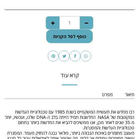
הוסף לסל הקניות
קרא עוד
תיאור
מפרט
רבו מחדש את תעשיית המשקפיים בשנת 1985 עם טכנולוגיית העדשות
המקוטבות של NASA. החדשנות תמיד הייתה בלב ה-DNA שלנו, ועכשיו, יותר
מ-35 שנים לאחר מכן, אנו ממשיכים להביא את החדשות ביותר בתחום
טכנולוגיית העדשות והמסגרות.
מעוצב מחומרים באיכות הגבוהה ביותר, פולאר נבנה להחזיק מעמד. המסגרת
עשויה מחומרים עמידים אך קלים, מה שהופך אותה לאידיאלית עבור כל סגנון