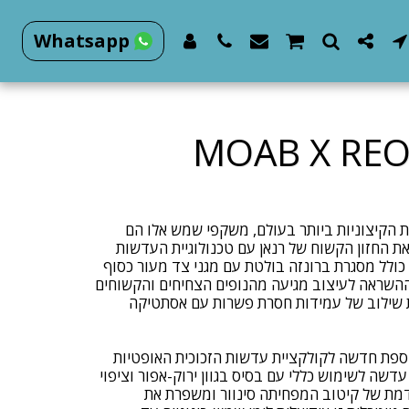
Whatsapp
MOAB X REO
ת הקיצוניות ביותר בעולם, משקפי שמש אלו הם
 החזון הקשוח של רנאן עם טכנולוגיית העדשות
האייקונית של Revo. דגם Moab כולל מסגרת ברונזה בולטת עם מגני צד מעור כסוף
שת זכוכית Smoky Green. ההשראה לעיצוב מגיעה מהנופים הצחיחים והקשוחים
 שילוב של עמידות חסרת פשרות עם אסתטיקה
Smoky Gre היא תוספת חדשה לקולקציית עדשות הזכוכית האופטיות
דשה לשימוש כללי עם בסיס בגוון ירוק-אפור וציפוי
דמת של קיטוב המפחיתה סינוור ומשפרת את