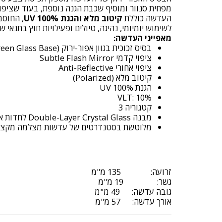
מפחית סנוור ומוסיף שכבת הגנה נוספת, בעוד שציפו
העדשה כוללת
קיטוב מלא והגנת 100% UV
, החוסמת קרני , UVB
לשימוש יומיומי, נהיגה, טיולים ופעילויות חוץ בתנאי 
מאפייני העדשה:
בסיס זכוכית בגוון אפור-ירוק (Gray-Green Glass Base)
ציפוי קדמי Subtle Flash Mirror
ציפוי אחורי Anti-Reflective
קיטוב מלא (Polarized)
הגנת 100% UV
VLT: 10%
קטגוריה 3
מבנה Double-Layer Crystal Glass לחדות אופטית ועמידות יוצאות דופן
מלוטשת בסטנדרטים של עדשות מצלמה מקצועיו
זרועה: 135 מ"מ
גשר: 19 מ"מ
גובה עדשה: 49 מ"מ
אורך עדשה: 57 מ"מ