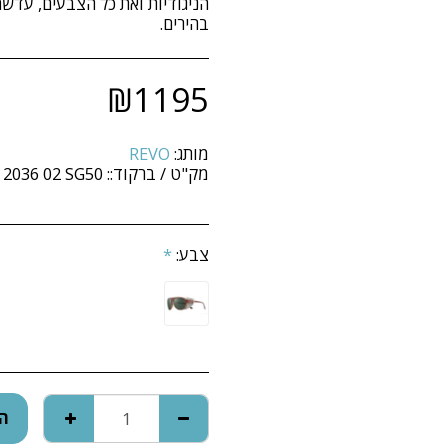
הניגודיות ואת כל הצבעים, עדשה 
בהירים.
₪
1195
מותג:
REVO
מק"ט / ברקוד::
 2036 02 SG50
צבע:
*
הו