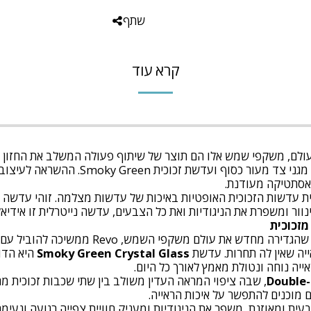
שתף
קרא עוד
בעולם, משקפי שמש אלו הם תוצר של שיתוף פעולה המשלב את החזון ה
של Revo. דגם Moab כולל מסגרת ברונזה ב
אסתטיקה מעודנת.
 חדשה לקולקציית עדשות הזכוכית האופטיות באיכות של עדשות מצלמה. זוהי עד
ר ומשפרת את הניגודיות ואת כל הצבעים, עדשה נייטרלית זו אידיאלי
יותר מ־35 שנים לאחר שהגדירה מחדש א
ייה שאין לה תחרות. עדשת
Smoky Green Crystal Glass
אייה נוחה ונטולת מאמץ לאורך כל היום.
Double-
, שבה ציפוי המראה העדין משולב בין שתי שכבות זכוכית
וכנים להתפשר על איכות הראייה.
ומאוזנת, משפר את הניגודיות ומעניק חוויית צפייה רגועה ונעימה