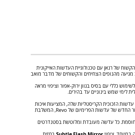
קשוח של רנאן עם טכנולוגיית העדשות האייקונית
ולטת עם מגני צד מעור כסוף ועדשת זכוכית Smoky Green. ההשראה לעיצוב מגיעה מהנופים הצחיחים והקשוחים של מדבר מואב
שה לשימוש כללי עם בסיס בגוון ירוק-אפור וציפוי מראה
ת לימי שמש בינוניים עד בהירים.
ת עולם משקפי השמש, Revo ממשיכה להוביל עם עדשות הזכוכית הקריסטליות שלה, המציעות איכות
היא הדור החדש של עדשות הפרימיום של Revo, המשלבת
 מחוסמת. כל עדשה מעובדת ומלוטשת בסטנדרטים
 במיוחד. ציפוי
Subtle Flash Mirror
בחזית