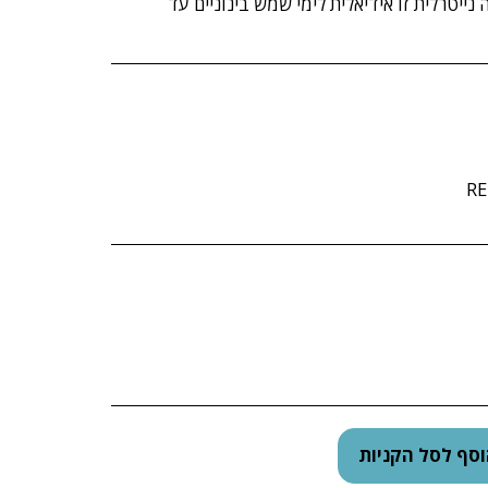
נייטרלית זו אידיאלית לימי שמש בינוניים עד
RE
סף לסל הקניות