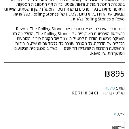
במסגרת מתכת מעודנת. זרועות אצטט וכריות אף מתכווננות מספקות
התאמה מדויקת, בעוד פרטים בהשראת גיטרה וסמל הלשון והשפתיים האייקוני
מביאים את הרוח הבלתי ניתנת לטעות של Rolling Stones. כולל אריזת
בהשראת הארכיונים האייקוניים של The Rolling Stones, הקולקציה הזו
מעניקה פרשנות מודרנית לסטייל הווינטג’ של תקופת סיבובי ההופעות
הגדולים של הלהקה. כל מסגרת עוצבה כדי ללכוד את הגישה, הייחודיות
וההשפעה התרבותית שהגדירו דור שלם — בשילוב טכנולוגיית הביצועים
המתקדמת של Revo.
₪
895
מותג:
REVO
מק"ט / ברקוד::
RE 7118 04 CH
צבע:
*