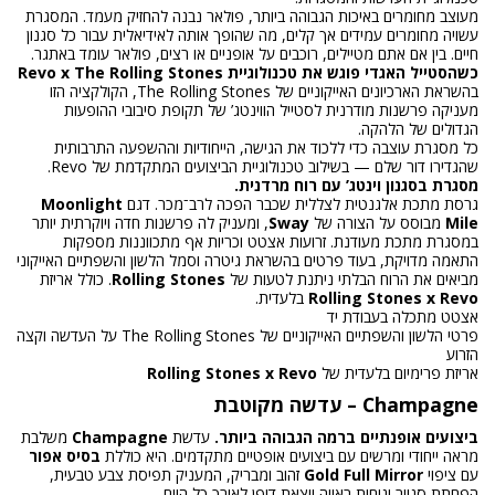
מעוצב מחומרים באיכות הגבוהה ביותר, פולאר נבנה להחזיק מעמד. המסגרת
עשויה מחומרים עמידים אך קלים, מה שהופך אותה לאידיאלית עבור כל סגנון
חיים. בין אם אתם מטיילים, רוכבים על אופניים או רצים, פולאר עומד באתגר.
כשהסטייל האגדי פוגש את טכנולוגיית Revo x The Rolling Stones
בהשראת הארכיונים האייקוניים של The Rolling Stones, הקולקציה הזו
מעניקה פרשנות מודרנית לסטייל הווינטג’ של תקופת סיבובי ההופעות
הגדולים של הלהקה.
כל מסגרת עוצבה כדי ללכוד את הגישה, הייחודיות וההשפעה התרבותית
שהגדירו דור שלם — בשילוב טכנולוגיית הביצועים המתקדמת של Revo.
מסגרת בסגנון וינטג’ עם רוח מרדנית.
גרסת מתכת אלגנטית לצללית שכבר הפכה לרב־מכר. דגם
Moonlight
Mile
מבוסס על הצורה של
Sway
, ומעניק לה פרשנות חדה ויוקרתית יותר
במסגרת מתכת מעודנת. זרועות אצטט וכריות אף מתכווננות מספקות
התאמה מדויקת, בעוד פרטים בהשראת גיטרה וסמל הלשון והשפתיים האייקוני
מביאים את הרוח הבלתי ניתנת לטעות של
Rolling Stones
. כולל אריזת
Rolling Stones x Revo
בלעדית.
אצטט מתכלה בעבודת יד
פרטי הלשון והשפתיים האייקוניים של The Rolling Stones על העדשה וקצה
הזרוע
אריזת פרימיום בלעדית של
Rolling Stones x Revo
Champagne – עדשה מקוטבת
ביצועים אופנתיים ברמה הגבוהה ביותר.
עדשת
Champagne
משלבת
מראה ייחודי ומרשים עם ביצועים אופטיים מתקדמים. היא כוללת
בסיס אפור
עם ציפוי
Gold Full Mirror
זהוב ומבריק, המעניק תפיסת צבע טבעית,
הפחתת סנוור ונוחות ראייה יוצאת דופן לאורך כל היום.