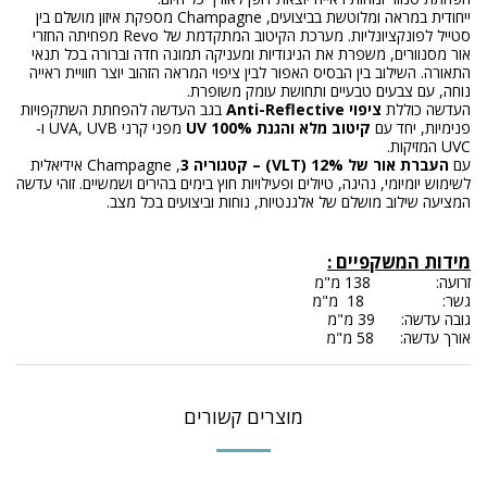
ייחודית במראה ומלוטשת בביצועים, Champagne מספקת איזון מושלם בין
סטייל לפונקציונליות. מערכת הקיטוב המתקדמת של Revo מפחיתה החזרי
אור מסנוורים, משפרת את הניגודיות ומעניקה תמונה חדה וברורה בכל תנאי
התאורה. השילוב בין הבסיס האפור לבין ציפוי המראה הזהוב יוצר חוויית ראייה
נוחה, עם צבעים טבעיים ותחושת עומק משופרת.
העדשה כוללת
ציפוי Anti-Reflective
בגב העדשה להפחתת השתקפויות
פנימיות, יחד עם
קיטוב מלא והגנת 100% UV
מפני קרני UVA, UVB ו-
UVC המזיקות.
עם
העברת אור של 12% (VLT) – קטגוריה 3
, Champagne אידיאלית
לשימוש יומיומי, נהיגה, טיולים ופעילויות חוץ בימים בהירים ושמשיים. זוהי עדשה
המציעה שילוב מושלם של אלגנטיות, נוחות וביצועים בכל מצב.
מידות המשקפיים
:
זרועה: 138 מ"מ
גשר: 18 מ"מ
גובה עדשה: 39 מ"מ
אורך עדשה: 58 מ"מ
מוצרים קשורים