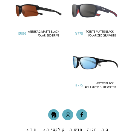
ANNIKA 2 MATTE BLACK
POINTE MATTE BLACK |
₪
895
₪
775
| POLARIZED DRIVE
POLARIZED GRAPHITE
LENS
VERTEX BLACK |
₪
775
POLARIZED BLUE WATER
בית
חנות
חדשות
קולקציות
עוד