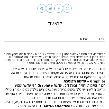
קרא עוד
תיאור
מפרט
ספינדל הוא דגם מסגרת אלגנטי בסגנון נווט, שמשלב עיצוב נועז עם נוחות ללא מאמץ. מוטות
מסיבי פחמן ודגשים בעיצוב פנימי מוסיפים מראה מודרני, בעוד שפרטי גומי אלסטומריים
מבטיחים התאמה יציבה ונוחה. העדשות המקוטבות מספקות בהירות יוצאת דופן והגנה מרבית
מפני קרני UV, מה שהופך את ספינדל לשילוב מושלם של חדשנות וסטייל.
דגם זה מצויד בעדשה אידיאלית למשקפי שמש יומיומיים בימים שמשיים
ובהירים. עדשת הגרפיט היא עדשה מקוטבת עם בסיס אפור וציפוי מראה
כסוף, המספקת הגדרת צבעים פשוטה ושיפור ניגודיות מרשים.
Graphite – עדשה מקוטבת
הגנה יומיומית וראייה יוצאת דופן. עדשת
Graphite
היא עדשת שמש
אידיאלית לשימוש כללי בימים בהירים ושמשיים. היא כוללת בסיס אפור ניטרלי,
המספק תפיסת צבע טבעית ונאמנה למציאות, יחד עם ציפוי מראה כסוף עדין
בחזית העדשה המשפר את הניגודיות ואת חדות הפרטים.
הטכנולוגיה המקוטבת של Revo מפחיתה סנוור ומעניקה ראייה נקייה, רגועה
ונוחה לאורך כל היום. ציפוי
Anti-Reflective
בגב העדשה מצמצם