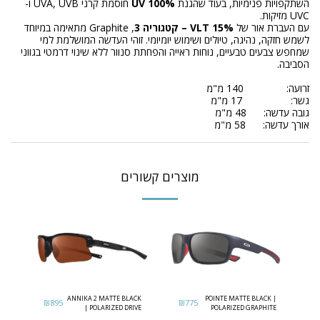
השתקפויות פנימיות, בעוד שהגנת
100% UV
חוסמת קרני UVA, UVB ו-
UVC מזיקות.
עם העברת אור של
15% VLT – קטגוריה 3
, Graphite מתאימה במיוחד
לשמש חזקה, נהיגה, טיולים ושימוש יומיומי. זוהי העדשה המושלמת למי
שמחפש צבעים טבעיים, נוחות ראייה והפחתת סנוור ללא שינוי דרמטי בגווני
הסביבה.
זרועה: 140 מ"מ
גשר: 17 מ"מ
גובה עדשה: 48 מ"מ
אורך עדשה: 58 מ"מ
מוצרים קשורים
ANNIKA 2 MATTE BLACK
POINTE MATTE BLACK |
₪
895
₪
775
| POLARIZED DRIVE
POLARIZED GRAPHITE
LENS