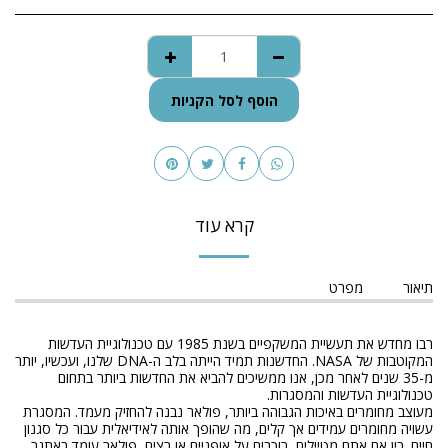
הוסף לסל הקניות
קרא עוד
תיאור
מפרט
רבו מחדש את תעשיית המשקפיים בשנת 1985 עם טכנולוגיית העדשות
המקוטבות של NASA. החדשנות תמיד הייתה בלב ה-DNA שלנו, ועכשיו, יותר
מ-35 שנים לאחר מכן, אנו ממשיכים להביא את החדשות ביותר בתחום
טכנולוגיית העדשות והמסגרות.
מעוצב מחומרים באיכות הגבוהה ביותר, פולאר נבנה להחזיק מעמד. המסגרת
עשויה מחומרים עמידים אך קלים, מה שהופך אותה לאידיאלית עבור כל סגנון
חיים. בין אם אתם מטיילים, רוכבים על אופניים או רצים, פולאר עומד באתגר.