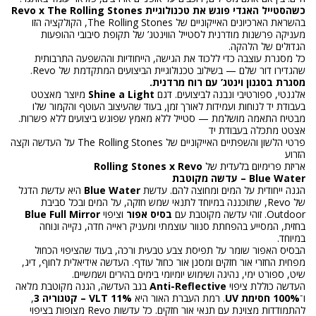
כשהסטייל האגדי פוגש את טכנולוגיית Revo x The Rolling Stones
בהשראת הארכיונים האייקוניים של The Rolling Stones, הקולקציה הזו
מעניקה פרשנות מודרנית לסטייל הווינטג’ של תקופת סיבובי ההופעות
הגדולים של הלהקה.
כל מסגרת עוצבה כדי ללכוד את הגישה, הייחודיות וההשפעה התרבותית
שהגדירו דור שלם — בשילוב טכנולוגיית הביצועים המתקדמת של Revo.
מסגרת בסגנון וינטג’ עם רוח מרדנית.
אלגנטי, ספורטיבי ונבנה לביצועים. דגם
Shine a Light
מיוצר מאצטט
בעבודת יד לנוחות ועמידות לאורך זמן, בעוד שהעיצוב העוטף והקמור שלו
מבטיח התאמה מושלמת — סטייל ללא מאמץ שפוגש ביצועים ללא פשרות.
אצטט מתכלה בעבודת יד
פרטי הלשון והשפתיים האייקוניים של The Rolling Stones על העדשה וקצה
הזרוע
אריזת פרימיום בלעדית של
Rolling Stones x Revo
Blue Water – עדשה מקוטבת
הגנה ייחודית על המים ומחוצה להם. עדשת
Blue Water
היא עדשת הדגל
של Revo, שתוכננה במיוחד לתנאי שמש חזקה, על המים ובכל סביבת
Outdoor. זוהי עדשה מקוטבת עם
בסיס אפור
וציפוי
Blue Full Mirror
בחזית, המסייע בהפחתת סנוור עוצמתי ומעניק ראייה חדה, נקייה ונוחה
במיוחד.
הבסיס האפור שומר על תפיסת צבע טבעית ורכה, בעוד שהציפוי הכחול
מפחית החזרי אור חזקים ומסנן אור כחול עודף. העדשה אידיאלית לחוף, דיג,
שיט, ספורט ימי, נהיגה ושימוש יומיומי בימים בהירים ושמשיים.
העדשה כוללת ציפוי
Anti-Reflective
בגב העדשה, הגנה מקוטבת מלאה
ו־
100% חסימת UV
. רמת העברת האור היא
11% VLT – קטגוריה 3
,
להתמודדות מצוינת עם תנאי אור חזקים. כל עדשות Revo מצופות בציפוי