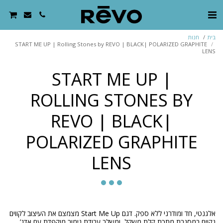
בית
חנות
START ME UP | Rolling Stones by REVO | BLACK| POLARIZED GRAPHITE
LENS
START ME UP |
ROLLING STONES BY
REVO | BLACK|
POLARIZED GRAPHITE
LENS
אלגנטי, חד ומודרני ללא ספק. דגם Start Me Up מצמצם את העיצוב לקווים
נקיים במסגרת מתכת קלת משקל, ומשלב עבודת גימור מוקפדת עם אדג’