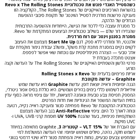
כשהסטייל האגדי פוגש את טכנולוגיית Revo x The Rolling Stones
בהשראת הארכיונים האייקוניים של The Rolling Stones, הקולקציה הזו
מעניקה פרשנות מודרנית לסטייל הווינטג’ של תקופת סיבובי ההופעות
הגדולים של הלהקה.
כל מסגרת עוצבה כדי ללכוד את הגישה, הייחודיות וההשפעה התרבותית
שהגדירו דור שלם — בשילוב טכנולוגיית הביצועים המתקדמת של Revo.
מסגרת בסגנון וינטג’ עם רוח מרדנית.
אלגנטי, חד ומודרני ללא ספק. דגם
Start Me Up
מצמצם את העיצוב
לקווים נקיים במסגרת מתכת קלת משקל, ומשלב עבודת גימור מוקפדת עם
אדג’ טבעי — הצהרה מינימליסטית עם נוכחות שאי אפשר לפספס.
אצטט מתכלה בעבודת יד
פרטי הלשון והשפתיים האייקוניים של The Rolling Stones על העדשה וקצה
הזרוע
אריזת פרימיום בלעדית של
Rolling Stones x Revo
Graphite – עדשה מקוטבת
הגנה יומיומית וראייה יוצאת דופן. עדשת
Graphite
היא עדשת שמש
אידיאלית לשימוש כללי בימים בהירים ושמשיים. היא כוללת בסיס אפור ניטרלי,
המספק תפיסת צבע טבעית ונאמנה למציאות, יחד עם ציפוי מראה כסוף עדין
בחזית העדשה המשפר את הניגודיות ואת חדות הפרטים.
הטכנולוגיה המקוטבת של Revo מפחיתה סנוור ומעניקה ראייה נקייה, רגועה
ונוחה לאורך כל היום. ציפוי
Anti-Reflective
בגב העדשה מצמצם
השתקפויות פנימיות, בעוד שהגנת
100% UV
חוסמת קרני UVA, UVB ו-
UVC מזיקות.
עם העברת אור של
15% VLT – קטגוריה 3
, Graphite מתאימה במיוחד
לשמש חזקה, נהיגה, טיולים ושימוש יומיומי. זוהי העדשה המושלמת למי
שמחפש צבעים טבעיים, נוחות ראייה והפחתת סנוור ללא שינוי דרמטי בגווני