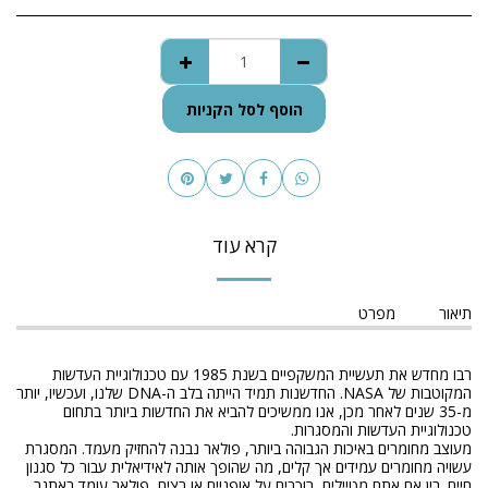
הוסף לסל הקניות
קרא עוד
תיאור
מפרט
רבו מחדש את תעשיית המשקפיים בשנת 1985 עם טכנולוגיית העדשות
המקוטבות של NASA. החדשנות תמיד הייתה בלב ה-DNA שלנו, ועכשיו, יותר
מ-35 שנים לאחר מכן, אנו ממשיכים להביא את החדשות ביותר בתחום
טכנולוגיית העדשות והמסגרות.
מעוצב מחומרים באיכות הגבוהה ביותר, פולאר נבנה להחזיק מעמד. המסגרת
עשויה מחומרים עמידים אך קלים, מה שהופך אותה לאידיאלית עבור כל סגנון
חיים. בין אם אתם מטיילים, רוכבים על אופניים או רצים, פולאר עומד באתגר.