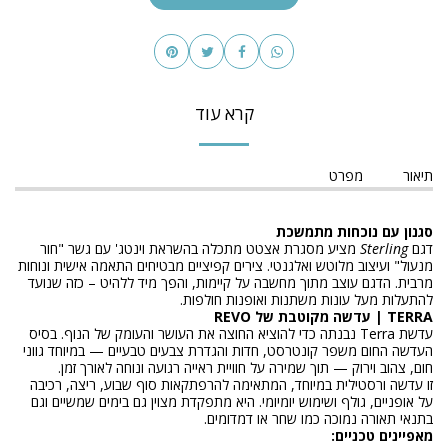
קרא עוד
תיאור
מפרט
סגנון עם נוכחות מתמשכת
דגם
Sterling
מציע מסגרת אצטט מתכלה בהשראת וינטג' עם גשר "חור
מנעול" ועיצוב מלוטש ואלגנטי. צירים קפיציים מבטיחים התאמה אישית ונוחות
מרבית. הדגם עוצב מתוך מחשבה על קיימות, והפך מיד ללהיט – כזה שנועד
להתעלות מעל עונות משתנות ואופנות חולפות.
TERRA | עדשה מקוטבת של REVO
עדשת Terra נבנתה כדי להוציא החוצה את העושר והעומק של הנוף. בסיס
העדשה החום משפר קונטרסט, חדות והגדרת צבעים טבעיים — במיוחד גווני
חום, צהוב וירוק — תוך שמירה על חוויית ראייה רגועה ונוחה לאורך זמן.
זו עדשה ורסטילית במיוחד, המתאימה להרפתקאות סוף שבוע, ריצה, רכיבה
על אופניים, גולף ושימוש יומיומי. היא מתפקדת מצוין גם בימים שמשיים וגם
בתנאי תאורה נמוכה כמו שחר או דמדומים.
מאפיינים טכניים: