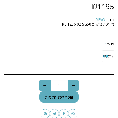
₪
1195
מותג:
REVO
מק"ט / ברקוד::
RE 1256 02 SG50
צבע:
*
הוסף לסל הקניות