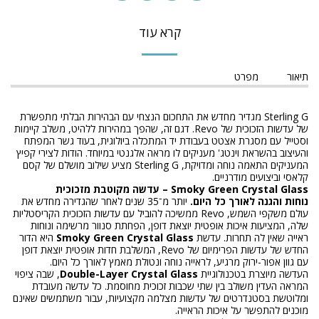
קרא עוד
תיאור
מפרט
Sterling G מגדיר מחדש את התחכום הנצחי עם הבהירות הבלתי מתפשרת
של עדשות הזכוכית של Revo. דגם זה, שהפך במהירות ללהיט, משלב קיימות
וסטייל עם מסגרת אצטט בעבודת יד המתכלה ביולוגית, בעוד גשר המפתח
והעיצוב בהשראת וינטג' מעניקים לו מראה אלגנטי במיוחד. הודות לצירי קפיץ
המעניקים התאמה נוחה ומדויקת, Sterling G מציע שילוב מושלם של קסם
קלאסי וביצועים מודרניים.
Smoky Green Crystal Glass – עדשה מקוטבת מזכוכית
נוחות והגנה לאורך כל היום.
יותר מ־35 שנים לאחר שהגדירה מחדש את
עולם משקפי השמש, Revo ממשיכה להוביל עם עדשות הזכוכית הקריסטליות
שלה, המציעות איכות אופטית יוצאת דופן, הפחתת סנוור מרשימה ונוחות
ראייה שאין לה תחרות. עדשת
Smoky Green Crystal Glass
היא הדור
החדש של עדשות הפרימיום של Revo, המשלבת חדות אופטית יוצאת דופן
עם גוון אפור-ירוק מרגיע, לראייה נוחה ונטולת מאמץ לאורך כל היום.
העדשה מיוצרת בטכנולוגיית
Double-Layer Crystal Glass
, שבה ציפוי
המראה העדין משולב בין שתי שכבות זכוכית מחוסמת. כל עדשה מעובדת
ומלוטשת בסטנדרטים של עדשות מצלמה מקצועיות, עבור משתמשים שאינם
מוכנים להתפשר על איכות הראייה.