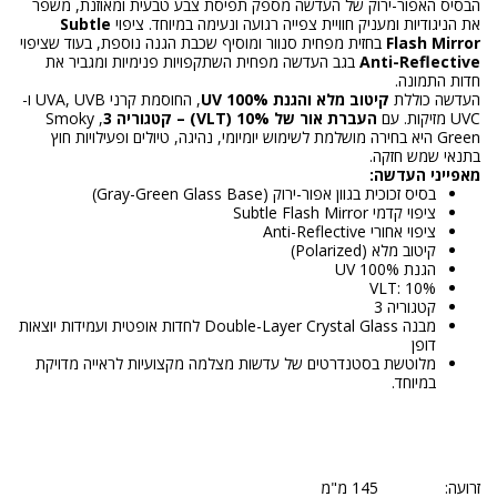
הבסיס האפור-ירוק של העדשה מספק תפיסת צבע טבעית ומאוזנת, משפר
את הניגודיות ומעניק חוויית צפייה רגועה ונעימה במיוחד. ציפוי
Subtle
Flash Mirror
בחזית מפחית סנוור ומוסיף שכבת הגנה נוספת, בעוד שציפוי
Anti-Reflective
בגב העדשה מפחית השתקפויות פנימיות ומגביר את
חדות התמונה.
העדשה כוללת
קיטוב מלא והגנת 100% UV
, החוסמת קרני UVA, UVB ו-
UVC מזיקות. עם
העברת אור של 10% (VLT) – קטגוריה 3
, Smoky
Green היא בחירה מושלמת לשימוש יומיומי, נהיגה, טיולים ופעילויות חוץ
בתנאי שמש חזקה.
מאפייני העדשה:
בסיס זכוכית בגוון אפור-ירוק (Gray-Green Glass Base)
ציפוי קדמי Subtle Flash Mirror
ציפוי אחורי Anti-Reflective
קיטוב מלא (Polarized)
הגנת 100% UV
VLT: 10%
קטגוריה 3
מבנה Double-Layer Crystal Glass לחדות אופטית ועמידות יוצאות
דופן
מלוטשת בסטנדרטים של עדשות מצלמה מקצועיות לראייה מדויקת
במיוחד.
זרועה: 145 מ"מ